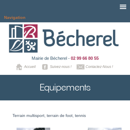
Aller au contenu principal
Navigation
Mairie de Bécherel -
02 99 66 80 55
Accueil
Suivez-nous !
Contactez-Nous !
Equipements
Terrain multisport, terrain de foot, tennis