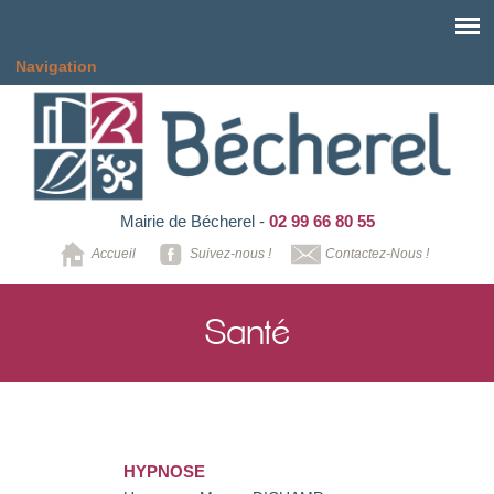
Aller au contenu principal
Navigation
Mairie de Bécherel -
02 99 66 80 55
Accueil
Suivez-nous !
Contactez-Nous !
Santé
HYPNOSE