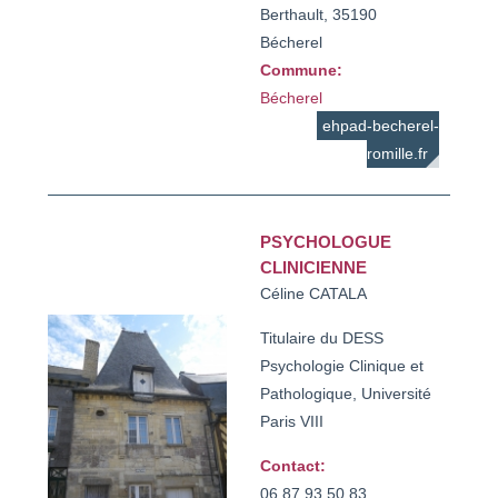
Berthault, 35190
Bécherel
Commune:
Bécherel
ehpad-becherel-
romille.fr
PSYCHOLOGUE
CLINICIENNE
Céline CATALA
Titulaire du DESS
Psychologie Clinique et
Pathologique, Université
Paris VIII
Contact:
06 87 93 50 83