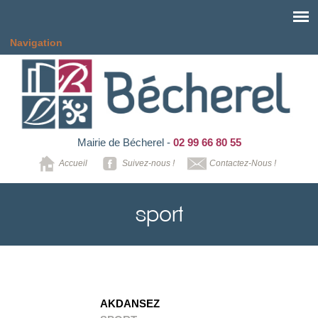
Aller au contenu principal
Navigation
Mairie de Bécherel -
02 99 66 80 55
Accueil
Suivez-nous !
Contactez-Nous !
sport
AKDANSEZ